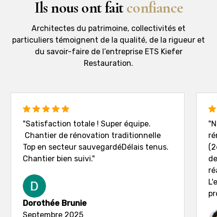
Ils nous ont fait
confiance
Architectes du patrimoine, collectivités et
particuliers témoignent de la qualité, de la rigueur et
du savoir-faire de l’entreprise ETS Kiefer
Restauration.
"Satisfaction totale ! Super équipe.
"N
Chantier de rénovation traditionnelle
ré
Top en secteur sauvegardéDélais tenus.
(2
Chantier bien suivi."
de
ré
L'
pr
Dorothée Brunie
Septembre 2025