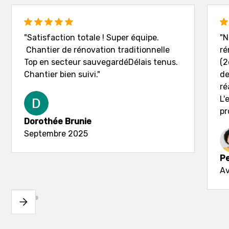
"Satisfaction totale ! Super équipe.
"N
Chantier de rénovation traditionnelle
ré
Top en secteur sauvegardéDélais tenus.
(2
Chantier bien suivi."
de
ré
L'
pr
Dorothée Brunie
Septembre 2025
Pe
Av