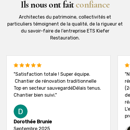
Ils nous ont fait
confiance
Architectes du patrimoine, collectivités et
particuliers témoignent de la qualité, de la rigueur et
du savoir-faire de l’entreprise ETS Kiefer
Restauration.
"Satisfaction totale ! Super équipe.
"N
Chantier de rénovation traditionnelle
ré
Top en secteur sauvegardéDélais tenus.
(2
Chantier bien suivi."
de
ré
L'
pr
Dorothée Brunie
Septembre 2025