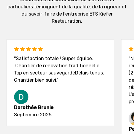
particuliers témoignent de la qualité, de la rigueur et
du savoir-faire de l’entreprise ETS Kiefer
Restauration.
"Satisfaction totale ! Super équipe.
"N
Chantier de rénovation traditionnelle
ré
Top en secteur sauvegardéDélais tenus.
(2
Chantier bien suivi."
de
ré
L'
pr
Dorothée Brunie
Septembre 2025
Pe