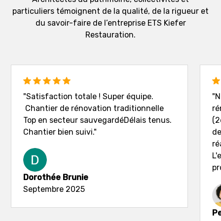
particuliers témoignent de la qualité, de la rigueur et
du savoir-faire de l’entreprise ETS Kiefer
Restauration.
"Satisfaction totale ! Super équipe.
"N
Chantier de rénovation traditionnelle
ré
Top en secteur sauvegardéDélais tenus.
(2
Chantier bien suivi."
de
ré
L'
pr
Dorothée Brunie
Septembre 2025
Pe