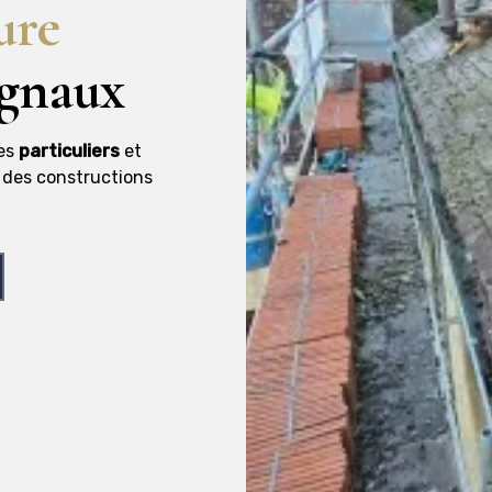
ure
gnaux
des
particuliers
et
é des constructions