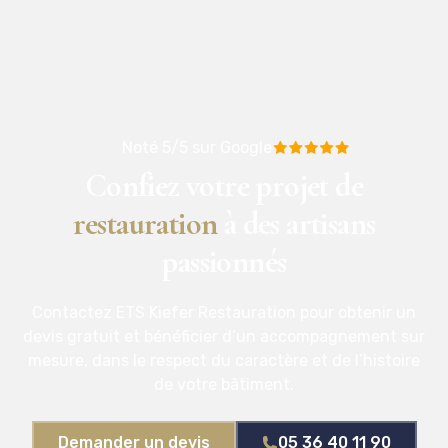
Noté 5/5 sur Google
Confiez votre projet de
restauration
à des artisans
passionnés
Contactez ETS Kiefer Restauration pour obtenir un
devis gratuit et bénéficier d’un accompagnement sur
mesure, dans le respect du caractère et de l’histoire
de votre bâtiment.
Demander un devis
05 36 40 11 90