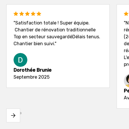
"Satisfaction totale ! Super équipe.
"N
Chantier de rénovation traditionnelle
ré
Top en secteur sauvegardéDélais tenus.
(2
Chantier bien suivi."
de
ré
L'
pr
Dorothée Brunie
Septembre 2025
Pe
Av