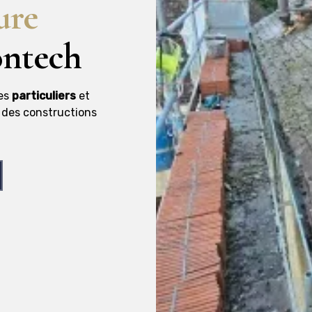
ure
ntech
des
particuliers
et
é des constructions