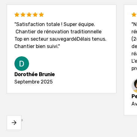
"Satisfaction totale ! Super équipe.
"N
Chantier de rénovation traditionnelle
ré
Top en secteur sauvegardéDélais tenus.
(2
Chantier bien suivi."
de
ré
L'
pr
Dorothée Brunie
Septembre 2025
Pe
Av