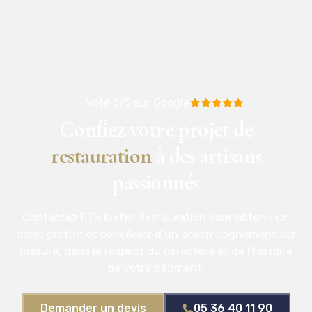
Noté 5/5 sur Google
Confiez votre projet de
restauration
à des artisans
passionnés
Contactez ETS Kiefer Restauration pour obtenir un
devis gratuit et bénéficier d’un accompagnement sur
mesure, dans le respect du caractère et de l’histoire
de votre bâtiment.
Demander un devis
05 36 40 11 90