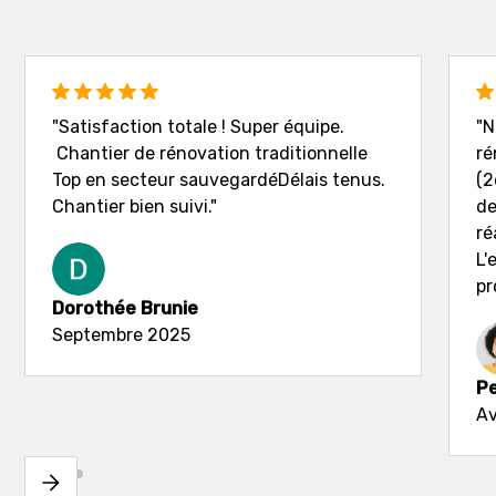
"Satisfaction totale ! Super équipe.
"N
Chantier de rénovation traditionnelle
ré
Top en secteur sauvegardéDélais tenus.
(2
Chantier bien suivi."
de
ré
L'
pr
Dorothée Brunie
Septembre 2025
Pe
Av