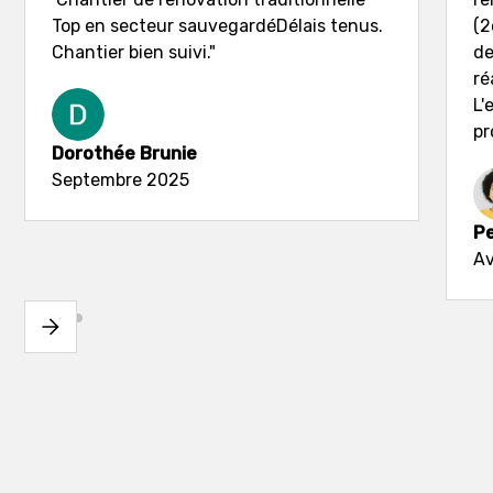
Top en secteur sauvegardéDélais tenus.
(2
Chantier bien suivi."
de
ré
L'
pr
Dorothée Brunie
Septembre 2025
Pe
Av