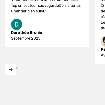
Top en secteur sauvegardéDélais tenus.
(2
Chantier bien suivi."
de
ré
L'
pr
Dorothée Brunie
Septembre 2025
Pe
Av