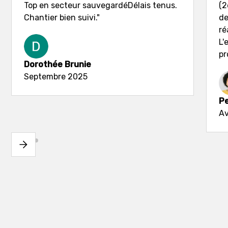
Top en secteur sauvegardéDélais tenus.
(2
Chantier bien suivi."
de
ré
L'
pr
Dorothée Brunie
Septembre 2025
Pe
Av