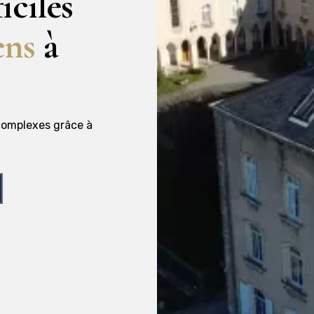
iciles
ens
à
complexes grâce à