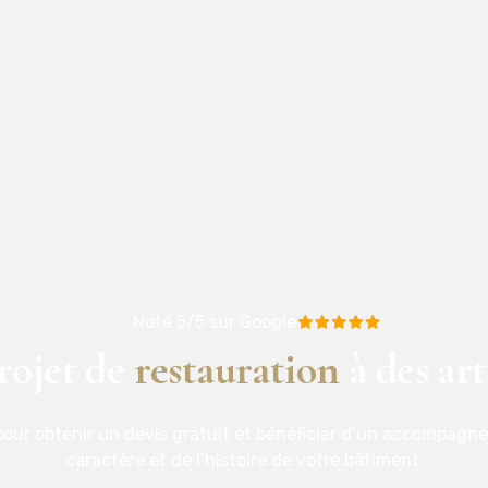
Noté 5/5 sur Google
rojet de
restauration
à des art
our obtenir un devis gratuit et bénéficier d’un accompagn
caractère et de l’histoire de votre bâtiment.