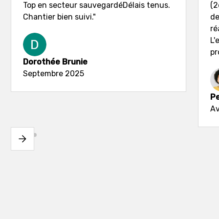
Top en secteur sauvegardéDélais tenus.
(2
Chantier bien suivi."
de
ré
L'
pr
Dorothée Brunie
Septembre 2025
Pe
Av