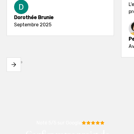
L'
pr
Dorothée Brunie
Septembre 2025
Pe
Av
Noté 5/5 sur Google