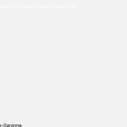
ement sur mesure, dans le respect du
te-Garonne.