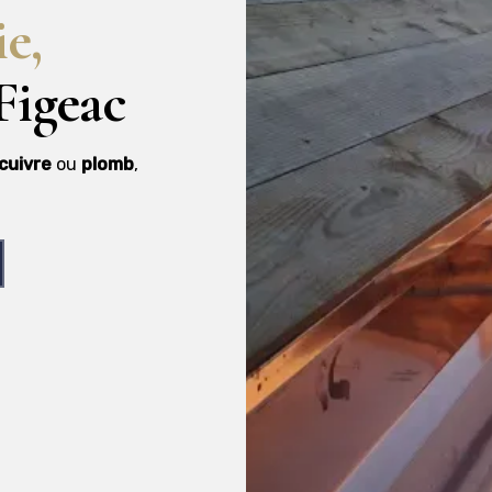
ie,
Figeac
cuivre
ou
plomb
,