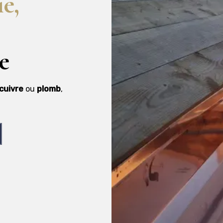
ie,
e
cuivre
ou
plomb
,