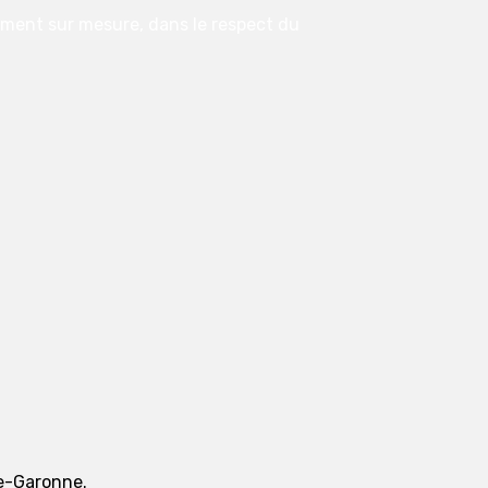
ement sur mesure, dans le respect du
te-Garonne.